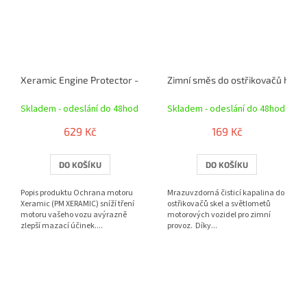
Xeramic Engine Protector - keramická přísada do motoru 500 ml
Zimní směs do ostřikovačů hydro
Skladem - odeslání do 48hod
Skladem - odeslání do 48hod
629 Kč
169 Kč
DO KOŠÍKU
DO KOŠÍKU
Popis produktu Ochrana motoru
Mrazuvzdorná čisticí kapalina do
Xeramic (PM XERAMIC) sníží tření
ostřikovačů skel a světlometů
motoru vašeho vozu avýrazně
motorových vozidel pro zimní
zlepší mazací účinek....
provoz. Díky...