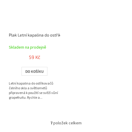
Plak Letní kapalina do ostřikovačů Grapefruit 5L
Skladem na prodejně
59 Kč
DO KOŠÍKU
Letní kapalina do ostřikovačů
čelního skla a světlometů
připravená k použití se svěží vůní
grapefruitu. Rychle a...
7
položek celkem
O
v