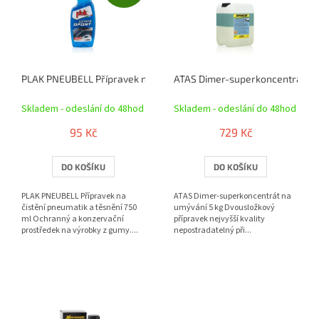
r
i
o
s
d
p
u
r
k
o
t
PLAK PNEUBELL Přípravek na čistění pneumatik a těsnění 750 ml
ATAS Dimer-superkoncentrát na
d
ů
u
Skladem - odeslání do 48hod
Skladem - odeslání do 48hod
k
t
95 Kč
729 Kč
ů
DO KOŠÍKU
DO KOŠÍKU
PLAK PNEUBELL Přípravek na
ATAS Dimer-superkoncentrát na
čistění pneumatik a těsnění 750
umývání 5 kg Dvousložkový
ml Ochranný a konzervační
přípravek nejvyšší kvality
prostředek na výrobky z gumy....
nepostradatelný při...