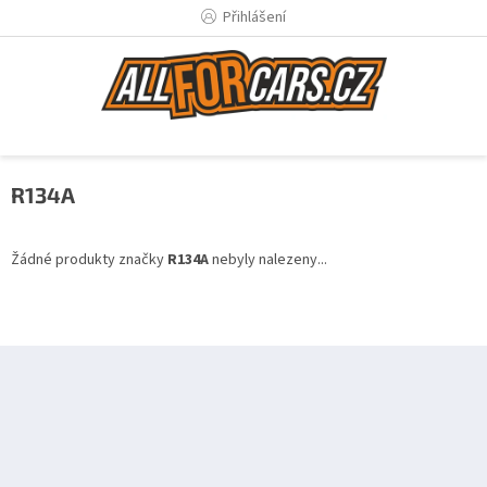
Přejít
Přihlášení
na
obsah
R134A
Žádné produkty značky
R134A
nebyly nalezeny...
Z
á
p
a
t
í