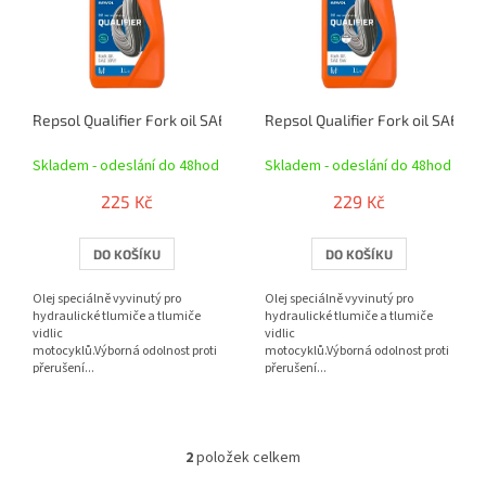
r
i
o
s
d
p
u
r
k
o
t
Repsol Qualifier Fork oil SAE 10W - 1L
Repsol Qualifier Fork oil SAE 5W -
d
ů
u
Skladem - odeslání do 48hod
Skladem - odeslání do 48hod
k
t
225 Kč
229 Kč
ů
DO KOŠÍKU
DO KOŠÍKU
Olej speciálně vyvinutý pro
Olej speciálně vyvinutý pro
hydraulické tlumiče a tlumiče
hydraulické tlumiče a tlumiče
vidlic
vidlic
motocyklů.Výborná odolnost proti
motocyklů.Výborná odolnost proti
přerušení...
přerušení...
2
položek celkem
O