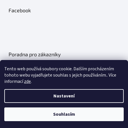
Facebook
Poradna pro zákazníky
Údržba autobatérií
Tento web používá soubory cookie. Dalším procházením
Poklice na auto- kryty kol
tohoto webu vyjadřujete souhlas s jejich používáním.. Více
informací
zde
.
Plachty na auto
Chladící boxy do auta
Nastavení
Základní informace o olejích
Souhlasím