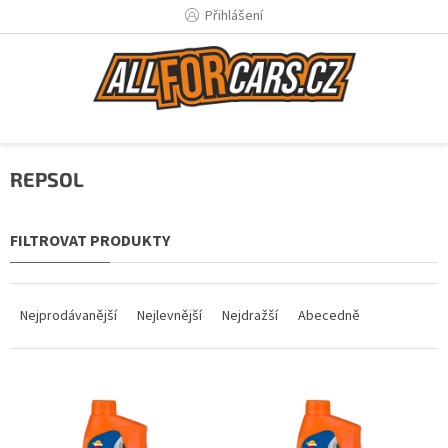
Přejít
Přihlášení
na
obsah
REPSOL
Ř
a
Nejprodávanější
Nejlevnější
Nejdražší
Abecedně
z
e
n
V
í
ý
p
p