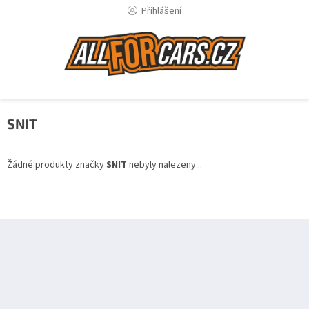
Přejít
Přihlášení
na
obsah
SNIT
Žádné produkty značky
SNIT
nebyly nalezeny...
Z
á
p
a
t
í