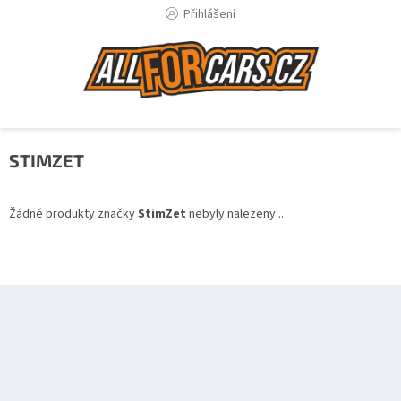
Přejít
Přihlášení
na
obsah
STIMZET
Žádné produkty značky
StimZet
nebyly nalezeny...
Z
á
p
a
t
í