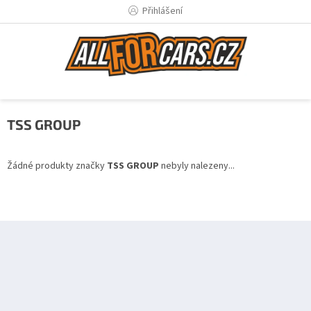
Přejít
Přihlášení
na
obsah
TSS GROUP
Žádné produkty značky
TSS GROUP
nebyly nalezeny...
Z
á
p
a
t
í