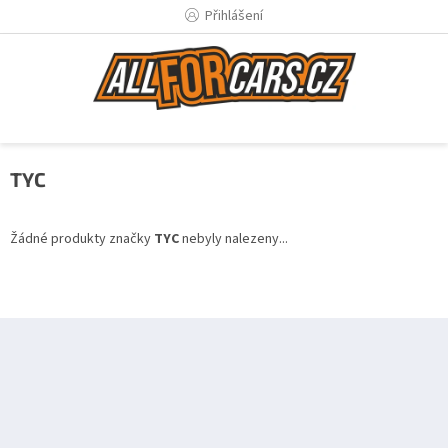
Přejít
Přihlášení
na
obsah
TYC
Žádné produkty značky
TYC
nebyly nalezeny...
Z
á
p
a
t
í