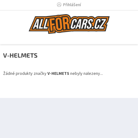
Přejít
Přihlášení
na
obsah
V-HELMETS
Žádné produkty značky
V-HELMETS
nebyly nalezeny...
Z
á
p
a
t
í