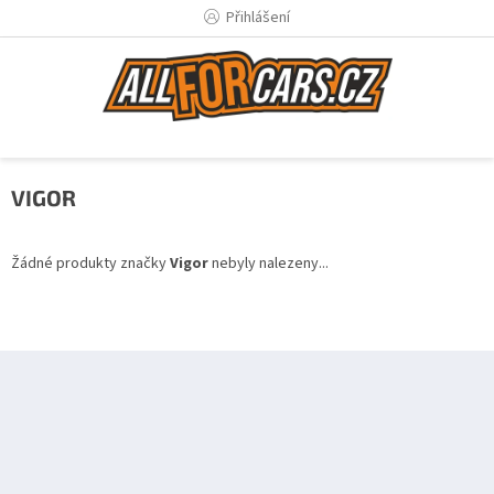
Přejít
Přihlášení
na
obsah
VIGOR
Žádné produkty značky
Vigor
nebyly nalezeny...
Z
á
p
a
t
í