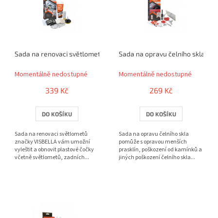
r
i
o
s
d
p
u
r
k
o
t
Sada na renovaci světlometů
Sada na opravu čelního skla
d
ů
u
Momentálně nedostupné
Momentálně nedostupné
k
t
339 Kč
269 Kč
ů
DO KOŠÍKU
DO KOŠÍKU
Sada na renovaci světlometů
Sada na opravu čelního skla
značky VISBELLA vám umožní
pomůže s opravou menších
vyleštit a obnovit plastové čočky
prasklín, poškození od kamínků a
včetně světlometů, zadních...
jiných poškození čelního skla...