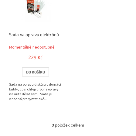
Sada na opravu elektrónů
Momentálně nedostupné
229 Kč
DO KOŠÍKU
Sada na opravu disků pro domácí
kutily, co si chtějí drobné opravy
na autě dělat sami. Sada je
v hodná pro syntetické...
3
položek celkem
O
v