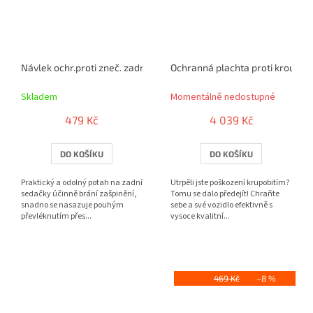
Návlek ochr.proti zneč. zadní Outdoor Sports černý
Ochranná plachta proti kroupám
Skladem
Momentálně nedostupné
479 Kč
4 039 Kč
DO KOŠÍKU
DO KOŠÍKU
Praktický a odolný potah na zadní
Utrpěli jste poškození krupobitím?
sedačky účinně brání zašpinění,
Tomu se dalo předejít! Chraňte
snadno se nasazuje pouhým
sebe a své vozidlo efektivně s
převléknutím přes...
vysoce kvalitní...
469 Kč
–8 %