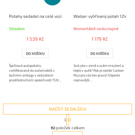
Potahy sedadel na celé vozidlo Allessandro černé
Walser vyhřívaný potah 12V Car
Skladem
Momentálně nedostupné
1 539 Kč
1 179 Kč
DO KOŠÍKU
DO KOŠÍKU
Špičkové autopotahy
Snil jste v zimě o svém mazlení a
certifikované do automobilů s
teplo v autě? Pak je sedák Carbon
bočními airbagy v sedadlech
Plus pro vás ten pravý! Objevte
prostřednictvím společnosti TÜV...
nejnovější...
NAČÍST 36 DALŠÍCH
S
1
3
t
O
r
92
položek celkem
v
á