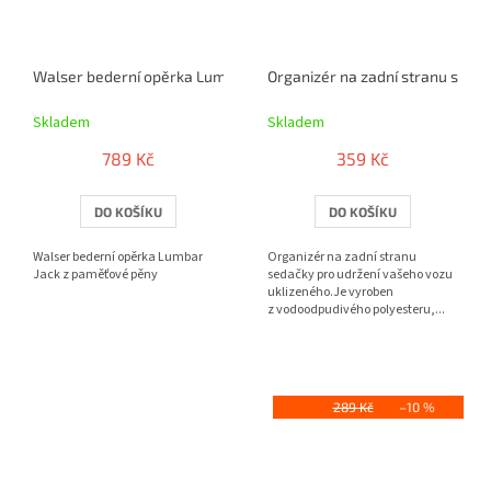
Walser bederní opěrka Lumbar Jack z paměťové pěny
Organizér na zadní stranu sedač
Skladem
Skladem
789 Kč
359 Kč
DO KOŠÍKU
DO KOŠÍKU
Walser bederní opěrka Lumbar
Organizér na zadní stranu
Jack z paměťové pěny
sedačky pro udržení vašeho vozu
uklizeného.Je vyroben
z vodoodpudivého polyesteru,...
289 Kč
–10 %