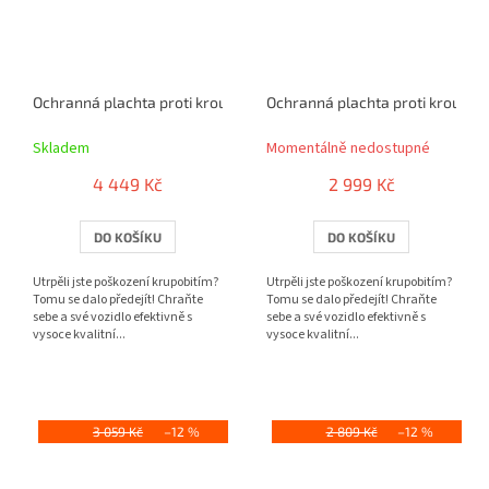
Ochranná plachta proti kroupám Perma Protect SUV XL
Ochranná plachta proti kroupá
Skladem
Momentálně nedostupné
4 449 Kč
2 999 Kč
DO KOŠÍKU
DO KOŠÍKU
Utrpěli jste poškození krupobitím?
Utrpěli jste poškození krupobitím?
Tomu se dalo předejít! Chraňte
Tomu se dalo předejít! Chraňte
sebe a své vozidlo efektivně s
sebe a své vozidlo efektivně s
vysoce kvalitní...
vysoce kvalitní...
3 059 Kč
–12 %
2 809 Kč
–12 %