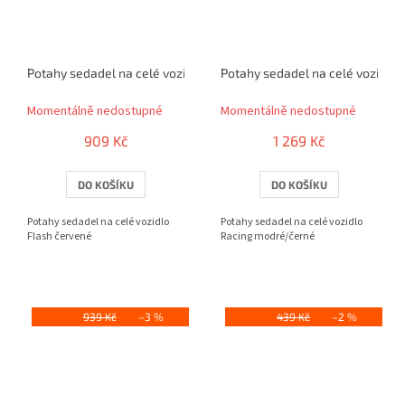
Potahy sedadel na celé vozidlo Flash červené
Potahy sedadel na celé vozidlo
Momentálně nedostupné
Momentálně nedostupné
909 Kč
1 269 Kč
DO KOŠÍKU
DO KOŠÍKU
Potahy sedadel na celé vozidlo
Potahy sedadel na celé vozidlo
Flash červené
Racing modré/černé
939 Kč
–3 %
439 Kč
–2 %