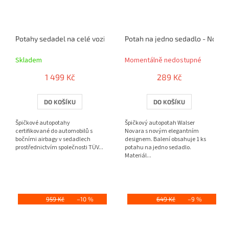
Potahy sedadel na celé vozidlo - Hastings červené / černé
Potah na jedno sedadlo - Novara
Skladem
Momentálně nedostupné
1 499 Kč
289 Kč
DO KOŠÍKU
DO KOŠÍKU
Špičkové autopotahy
Špičkový autopotah Walser
certifikované do automobilů s
Novara s novým elegantním
bočními airbagy v sedadlech
designem. Balení obsahuje 1 ks
prostřednictvím společnosti TÜV...
potahu na jedno sedadlo.
Materiál...
959 Kč
–10 %
649 Kč
–9 %