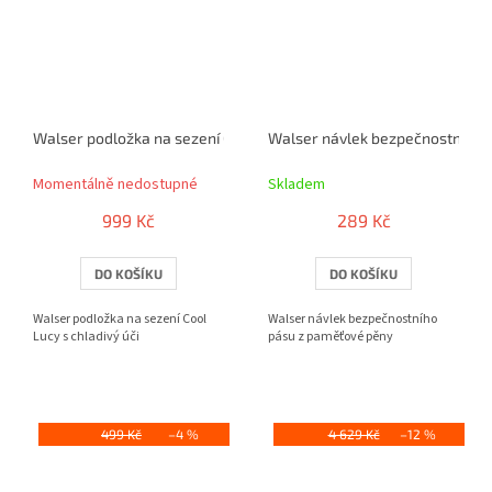
Walser podložka na sezení Cool Lucy s chladivý úči
Walser návlek bezpečnostního 
Momentálně nedostupné
Skladem
999 Kč
289 Kč
DO KOŠÍKU
DO KOŠÍKU
Walser podložka na sezení Cool
Walser návlek bezpečnostního
Lucy s chladivý úči
pásu z paměťové pěny
499 Kč
–4 %
4 629 Kč
–12 %