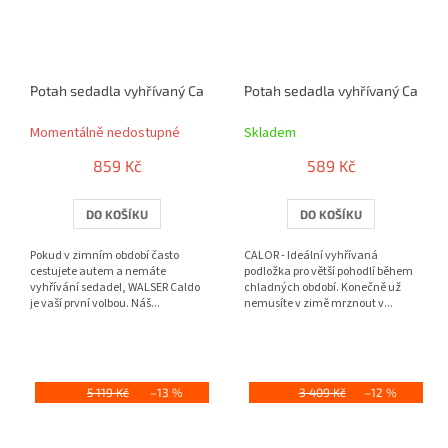
Potah sedadla vyhřívaný Cardo 12V s termostatem
Potah sedadla vyhřívaný Calor 
Momentálně nedostupné
Skladem
859 Kč
589 Kč
DO KOŠÍKU
DO KOŠÍKU
Pokud v zimním období často
CALOR - Ideální vyhřívaná
cestujete autem a nemáte
podložka pro větší pohodlí během
vyhřívání sedadel, WALSER Caldo
chladných období. Konečně už
je vaší první volbou. Náš...
nemusíte v zimě mrznout v...
5 119 Kč
–13 %
3 409 Kč
–12 %