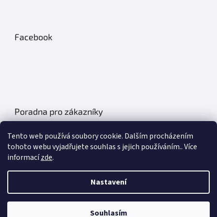
Facebook
Poradna pro zákazníky
Údržba autobatérií
Tento web používá soubory cookie. Dalším procházením
Poklice na auto- kryty kol
tohoto webu vyjadřujete souhlas s jejich používáním.. Více
informací
zde
.
Plachty na auto
Chladící boxy do auta
Nastavení
Základní informace o olejích
Souhlasím