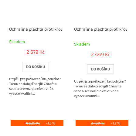
Ochranná plachta proti kroupám Perma Protect L
Ochranná plachta proti kroupá
Průměrné
Skladem
hodnocení
Skladem
produktu
2 679 Kč
je
2 449 Kč
5,0
z
DO KOŠÍKU
DO KOŠÍKU
5
hvězdiček.
Utrpěli jste poškození krupobitím?
Utrpěli jste poškození krupobitím?
Tomu se dalo předejít! Chraňte
Tomu se dalo předejít! Chraňte
sebe a své vozidlo efektivně s
sebe a své vozidlo efektivně s
vysoce kvalitní...
vysoce kvalitní...
4 629 Kč
–12 %
3 169 Kč
–13 %