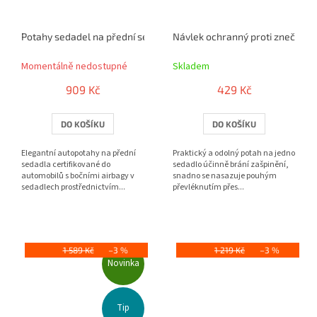
Potahy sedadel na přední sedačky Mendoza šedé
Návlek ochranný proti znečištění
Momentálně nedostupné
Skladem
909 Kč
429 Kč
DO KOŠÍKU
DO KOŠÍKU
Elegantní autopotahy na přední
Praktický a odolný potah na jedno
sedadla certifikované do
sedadlo účinně brání zašpinění,
automobilů s bočními airbagy v
snadno se nasazuje pouhým
sedadlech prostřednictvím...
převléknutím přes...
1 589 Kč
–3 %
1 219 Kč
–3 %
Novinka
Tip