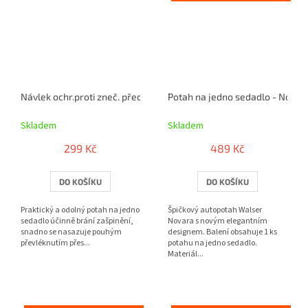
Návlek ochr.proti zneč. přední Outdoor Sports černý
Potah na jedno sedadlo - Novar
Skladem
Skladem
299 Kč
489 Kč
DO KOŠÍKU
DO KOŠÍKU
Praktický a odolný potah na jedno
Špičkový autopotah Walser
sedadlo účinně brání zašpinění,
Novara s novým elegantním
snadno se nasazuje pouhým
designem. Balení obsahuje 1 ks
převléknutím přes...
potahu na jedno sedadlo.
Materiál...