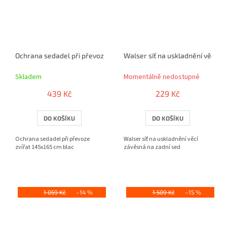
Ochrana sedadel při převoze zvířat 145x165 cm blac
Walser síť na uskladnění věcí z
Skladem
Momentálně nedostupné
439 Kč
229 Kč
DO KOŠÍKU
DO KOŠÍKU
Ochrana sedadel při převoze
Walser síť na uskladnění věcí
zvířat 145x165 cm blac
závěsná na zadní sed
1 059 Kč
–14 %
1 509 Kč
–15 %