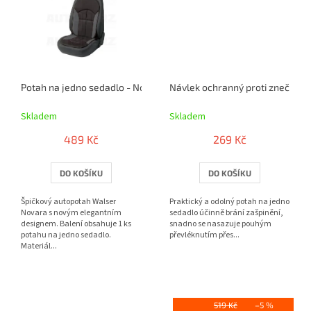
Potah na jedno sedadlo - Novara šedý / černý
Návlek ochranný proti znečištěn
Skladem
Skladem
489 Kč
269 Kč
DO KOŠÍKU
DO KOŠÍKU
Špičkový autopotah Walser
Praktický a odolný potah na jedno
Novara s novým elegantním
sedadlo účinně brání zašpinění,
designem. Balení obsahuje 1 ks
snadno se nasazuje pouhým
potahu na jedno sedadlo.
převléknutím přes...
Materiál...
519 Kč
–5 %