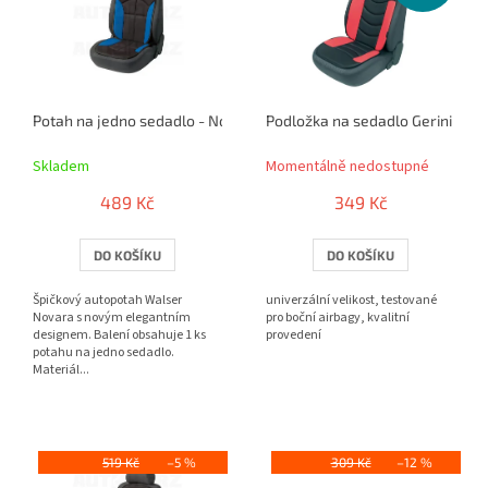
r
i
o
s
d
p
u
r
k
o
t
Potah na jedno sedadlo - Novara modrý / černý
Podložka na sedadlo Gerini čer
d
ů
u
Skladem
Momentálně nedostupné
k
t
489 Kč
349 Kč
ů
DO KOŠÍKU
DO KOŠÍKU
Špičkový autopotah Walser
univerzální velikost, testované
Novara s novým elegantním
pro boční airbagy, kvalitní
designem. Balení obsahuje 1 ks
provedení
potahu na jedno sedadlo.
Materiál...
519 Kč
–5 %
309 Kč
–12 %