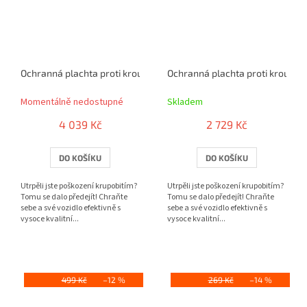
Ochranná plachta proti kroupám Perma Protect SUV M
Ochranná plachta proti kroupám
Momentálně nedostupné
Skladem
4 039 Kč
2 729 Kč
DO KOŠÍKU
DO KOŠÍKU
Utrpěli jste poškození krupobitím?
Utrpěli jste poškození krupobitím?
Tomu se dalo předejít! Chraňte
Tomu se dalo předejít! Chraňte
sebe a své vozidlo efektivně s
sebe a své vozidlo efektivně s
vysoce kvalitní...
vysoce kvalitní...
499 Kč
–12 %
269 Kč
–14 %