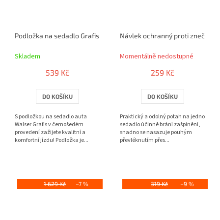
Podložka na sedadlo Grafis černé/šedý
Návlek ochranný proti znečištěn
Skladem
Momentálně nedostupné
539 Kč
259 Kč
DO KOŠÍKU
DO KOŠÍKU
S podložkou na sedadlo auta
Praktický a odolný potah na jedno
Walser Grafis v černošedém
sedadlo účinně brání zašpinění,
provedení zažijete kvalitní a
snadno se nasazuje pouhým
komfortní jízdu! Podložka je...
převléknutím přes...
1 629 Kč
–7 %
319 Kč
–9 %