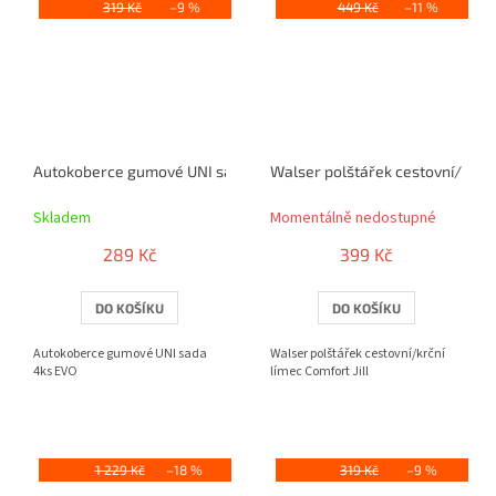
319 Kč
–9 %
449 Kč
–11 %
Autokoberce gumové UNI sada 4ks EVO
Walser polštářek cestovní/krční 
Skladem
Momentálně nedostupné
289 Kč
399 Kč
DO KOŠÍKU
DO KOŠÍKU
Autokoberce gumové UNI sada
Walser polštářek cestovní/krční
4ks EVO
límec Comfort Jill
1 229 Kč
–18 %
319 Kč
–9 %