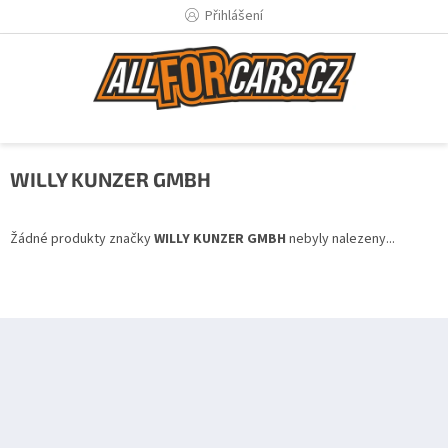
Přejít
Přihlášení
na
obsah
WILLY KUNZER GMBH
Žádné produkty značky
WILLY KUNZER GMBH
nebyly nalezeny...
Z
á
p
a
t
í