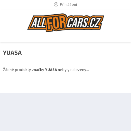
Přejít
Přihlášení
na
obsah
YUASA
Žádné produkty značky
YUASA
nebyly nalezeny...
Z
á
p
a
t
í