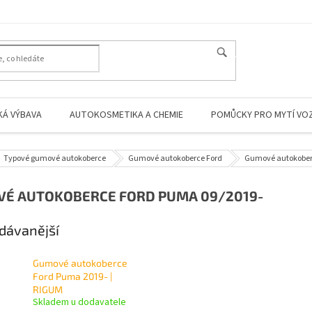
HLEDAT
KÁ VÝBAVA
AUTOKOSMETIKA A CHEMIE
POMŮCKY PRO MYTÍ VO
Typové gumové autokoberce
Gumové autokoberce Ford
Gumové autokober
É AUTOKOBERCE FORD PUMA 09/2019-
dávanější
Gumové autokoberce
Ford Puma 2019- |
RIGUM
Skladem u dodavatele