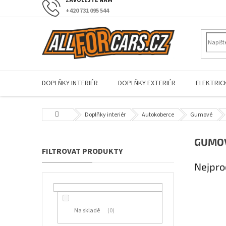
Přejít
+420 731 095 544
na
obsah
DOPLŇKY INTERIÉR
DOPLŇKY EXTERIÉR
ELEKTRIC
Domů
Doplňky interiér
Autokoberce
Gumové
P
GUMOV
o
s
Nejpro
t
r
a
n
Na skladě
0
n