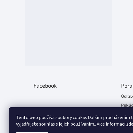
Facebook
Pora
Údržb
Poklic
Plach
Tento web používá soubory cookie. Dalším procházením
Chladí
vyjadřujete souhlas s jejich používáním.. Více informací
zd
Základ