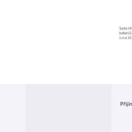
Sada (4 
koberců 
s cca 10
Z
á
p
Přij
a
t
í