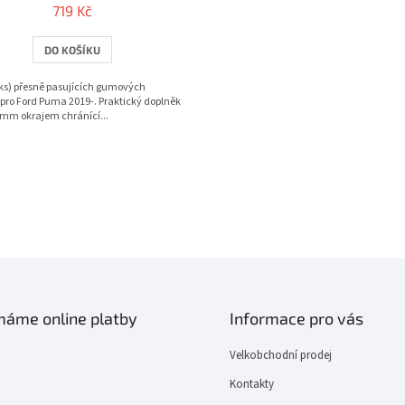
719 Kč
DO KOŠÍKU
ks) přesně pasujících gumových
pro Ford Puma 2019-. Praktický doplněk
 mm okrajem chránící...
O
v
l
á
d
a
c
í
ímáme online platby
Informace pro vás
p
r
Velkobchodní prodej
v
k
Kontakty
y