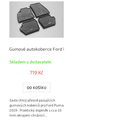
ý
p
i
s
p
r
o
Gumové autokoberce Ford Puma 2019- | RIGUM
d
u
Skladem u dodavatele
k
t
719 Kč
ů
DO KOŠÍKU
Sada (4 ks) přesně pasujících
gumových koberců pro Ford Puma
2019-. Praktický doplněk s cca 10
mm okrajem chránící...