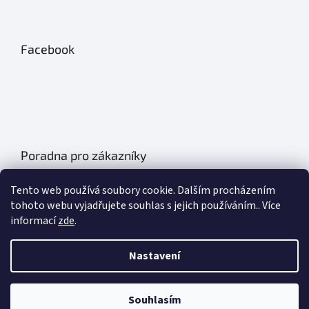
Facebook
Poradna pro zákazníky
Údržba autobatérií
Tento web používá soubory cookie. Dalším procházením
Poklice na auto- kryty kol
tohoto webu vyjadřujete souhlas s jejich používáním.. Více
informací
zde
.
Plachty na auto
Chladící boxy do auta
Nastavení
Základní informace o olejích
Souhlasím