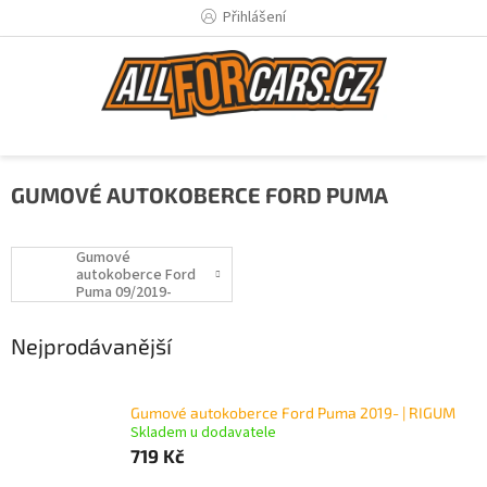
Přejít
Přihlášení
na
obsah
GUMOVÉ AUTOKOBERCE FORD PUMA
Gumové
autokoberce Ford
Puma 09/2019-
Nejprodávanější
Gumové autokoberce Ford Puma 2019- | RIGUM
Skladem u dodavatele
719 Kč