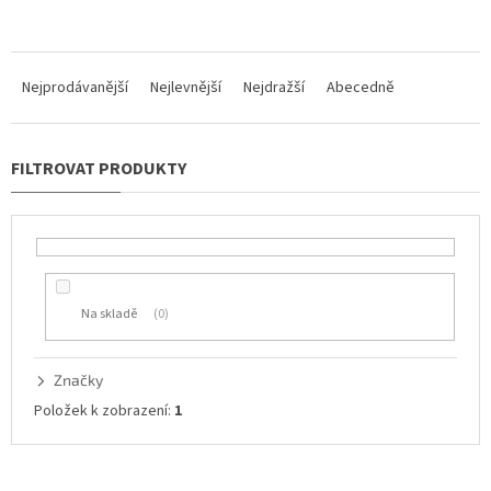
Ř
a
Nejprodávanější
Nejlevnější
Nejdražší
Abecedně
z
e
n
í
p
r
o
d
u
Na skladě
0
k
t
ů
Značky
Položek k zobrazení:
1
V